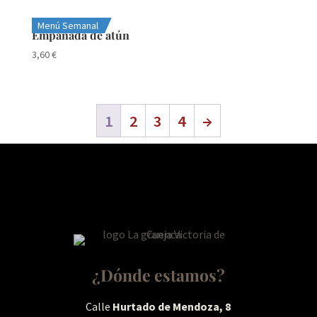
Menú Semanal
Empanada de atún
3,60
€
1
2
3
4
→
¿Dónde estamos?
Calle
Hurtado de Mendoza, 8