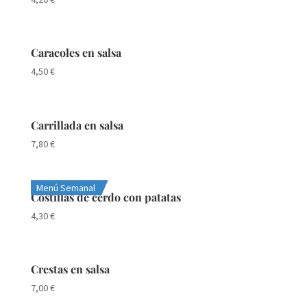
Caracoles en salsa
4,50
€
Carrillada en salsa
7,80
€
Menú Semanal
Costillas de cerdo con patatas
4,30
€
Crestas en salsa
7,00
€