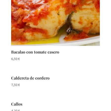
Bacalao con tomate casero
6,50
€
Caldereta de cordero
7,50
€
Callos
4,20
€