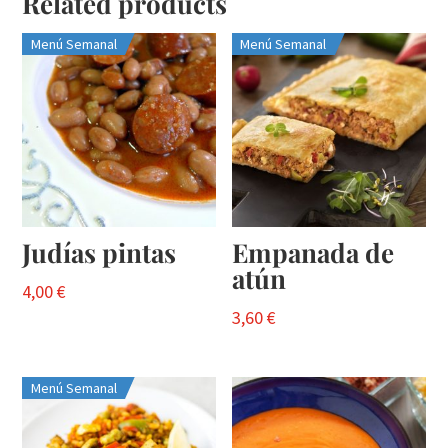
Related products
Menú Semanal
Menú Semanal
Judías pintas
Empanada de
atún
4,00
€
3,60
€
Menú Semanal